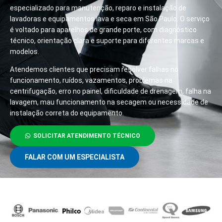
especializado para manutenção, reparo e instalação de
lavadoras e equipamentos lava e seca em São Paulo. O serviço
é voltado para aparelhos de grande porte, com diagnóstico
técnico, orientação clara e suporte para diferentes marcas e
modelos.
Atendemos clientes que precisam resolver falhas no
funcionamento, ruídos, vazamentos, problemas na
centrifugação, erro no painel, dificuldade de drenagem, falha na
lavagem, mau funcionamento na secagem ou necessidade de
instalação correta do equipamento.
SOLICITAR ATENDIMENTO TÉCNICO
FALAR COM UM ESPECIALISTA