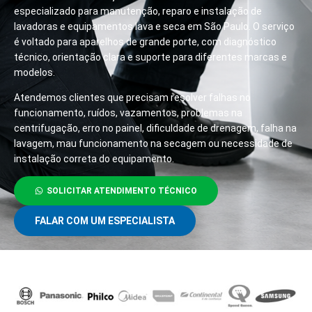
especializado para manutenção, reparo e instalação de
lavadoras e equipamentos lava e seca em São Paulo. O serviço
é voltado para aparelhos de grande porte, com diagnóstico
técnico, orientação clara e suporte para diferentes marcas e
modelos.
Atendemos clientes que precisam resolver falhas no
funcionamento, ruídos, vazamentos, problemas na
centrifugação, erro no painel, dificuldade de drenagem, falha na
lavagem, mau funcionamento na secagem ou necessidade de
instalação correta do equipamento.
SOLICITAR ATENDIMENTO TÉCNICO
FALAR COM UM ESPECIALISTA