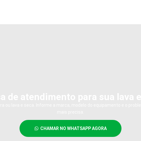
a de atendimento para sua lava 
dora ou lava e seca. Informe a marca, modelo do equipamento e o probl
mais precisa.
CHAMAR NO WHATSAPP AGORA