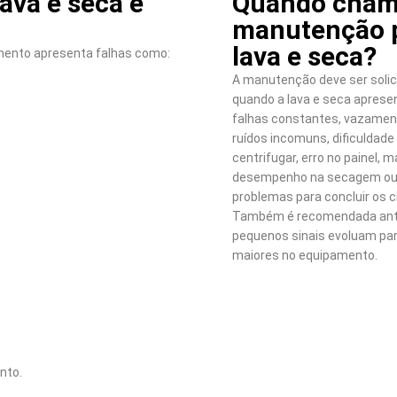
va e seca e
Quando cham
manutenção 
lava e seca?
mento apresenta falhas como:
A manutenção deve ser solic
quando a lava e seca aprese
falhas constantes, vazamen
ruídos incomuns, dificuldade
centrifugar, erro no painel, 
desempenho na secagem o
problemas para concluir os c
Também é recomendada ant
pequenos sinais evoluam pa
maiores no equipamento.
nto.