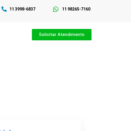
11 3998-6837
11 98265-7160
Solicitar Atendimento
em São Paulo
pecializado