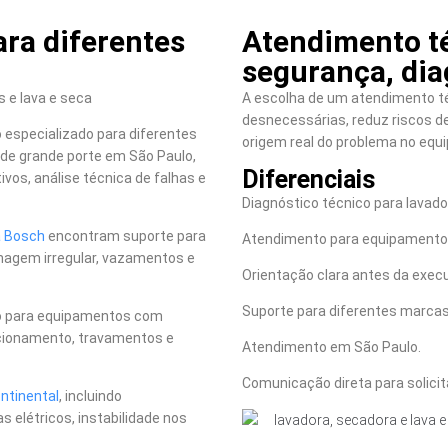
ra diferentes
Atendimento t
segurança, dia
 e lava e seca
A escolha de um atendimento té
desnecessárias, reduz riscos de 
especializado para diferentes
origem real do problema no equ
de grande porte em São Paulo,
Diferenciais
vos, análise técnica de falhas e
Diagnóstico técnico para lavador
a Bosch
encontram suporte para
Atendimento para equipamentos
enagem irregular, vazamentos e
Orientação clara antes da execu
Suporte para diferentes marcas
o para equipamentos com
uncionamento, travamentos e
Atendimento em São Paulo.
Comunicação direta para solici
ntinental
, incluindo
elétricos, instabilidade nos