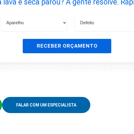
 lava e seca parou? A gente resolve. Ráp
RECEBER ORÇAMENTO
especializado para manutenção, reparo e instalação de lavadoras e 
ico técnico, orientação clara e suporte para diferentes marcas e mod
uncionamento, ruídos, vazamentos, problemas na centrifugação, erro 
ade de instalação correta do equipamento.
FALAR COM UM ESPECIALISTA