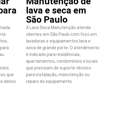
ar
Manutenção de
para
lava e seca em
São Paulo
itada
A Lava Seca Manutenção atende
nta
clientes em São Paulo com foco em
tos,
lavadoras e equipamentos lava e
 para
seca de grande porte. O atendimento
mau
é indicado para residências,
u
apartamentos, condomínios e locais
iclos.
que precisam de suporte técnico
es que
para instalação, manutenção ou
ra danos
reparo do equipamento.