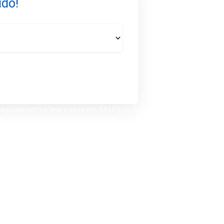
ido!
equipamentos lava e seca em São Paulo. O serviço é
elos.
no painel, dificuldade de drenagem, falha na