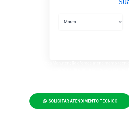
Sua
A Lava Seca Manutenção oferece atendimento técnico 
voltado para aparelhos de grande porte, com diagnóst
Atendemos clientes que precisam resolver falhas no f
lavagem, mau funcionamento na secagem ou necessid
SOLICITAR ATENDIMENTO TÉCNICO