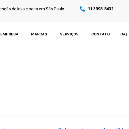
nção de lava e seca em São Paulo
11 3998-8432
EMPRESA
MARCAS
SERVIÇOS
CONTATO
FAQ
de Lava e Seca 
mento Técnico Es