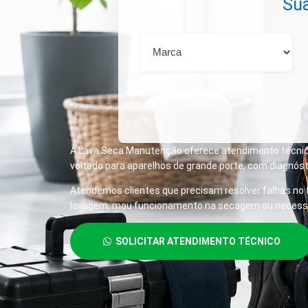
Sua
A Lava Seca Manutenção oferece atendimento técnico 
voltado para aparelhos de grande porte, com diagnóst
Atendemos clientes que precisam resolver falhas no f
lavagem, mau funcionamento na secagem ou necessid
SOLICITAR ATENDIMENTO TÉCNICO