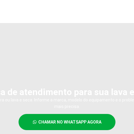
a de atendimento para sua lava 
dora ou lava e seca. Informe a marca, modelo do equipamento e o probl
mais precisa.
CHAMAR NO WHATSAPP AGORA