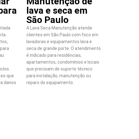
ar
Manutenção de
para
lava e seca em
São Paulo
itada
A Lava Seca Manutenção atende
nta
clientes em São Paulo com foco em
tos,
lavadoras e equipamentos lava e
 para
seca de grande porte. O atendimento
mau
é indicado para residências,
u
apartamentos, condomínios e locais
iclos.
que precisam de suporte técnico
es que
para instalação, manutenção ou
ra danos
reparo do equipamento.