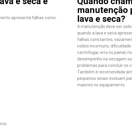
va e seca e
Quando cham
manutenção 
lava e seca?
mento apresenta falhas como:
A manutenção deve ser solic
quando a lava e seca aprese
falhas constantes, vazamen
ruídos incomuns, dificuldade
centrifugar, erro no painel, 
desempenho na secagem o
problemas para concluir os c
Também é recomendada ant
pequenos sinais evoluam pa
maiores no equipamento.
nto.