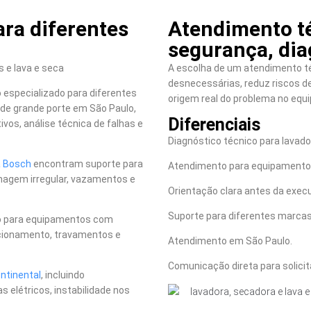
ra diferentes
Atendimento t
segurança, dia
 e lava e seca
A escolha de um atendimento té
desnecessárias, reduz riscos de 
especializado para diferentes
origem real do problema no equ
de grande porte em São Paulo,
Diferenciais
vos, análise técnica de falhas e
Diagnóstico técnico para lavador
a Bosch
encontram suporte para
Atendimento para equipamentos
enagem irregular, vazamentos e
Orientação clara antes da execu
Suporte para diferentes marcas
o para equipamentos com
uncionamento, travamentos e
Atendimento em São Paulo.
Comunicação direta para solici
ntinental
, incluindo
elétricos, instabilidade nos