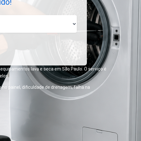
ido!
equipamentos lava e seca em São Paulo. O serviço é
elos.
no painel, dificuldade de drenagem, falha na