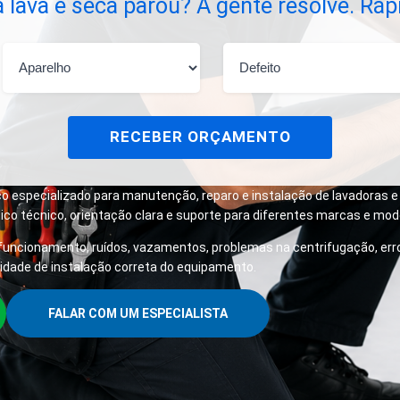
 lava e seca parou? A gente resolve. Ráp
RECEBER ORÇAMENTO
especializado para manutenção, reparo e instalação de lavadoras e 
ico técnico, orientação clara e suporte para diferentes marcas e mod
uncionamento, ruídos, vazamentos, problemas na centrifugação, erro 
ade de instalação correta do equipamento.
FALAR COM UM ESPECIALISTA