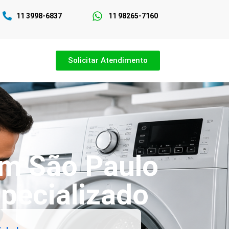
11 3998-6837
11 98265-7160
Solicitar Atendimento
em São Paulo
pecializado