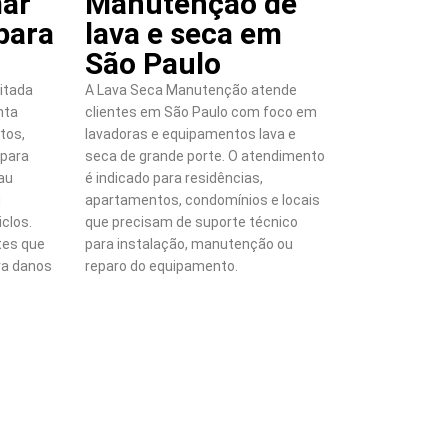
ar
Manutenção de
para
lava e seca em
São Paulo
itada
A Lava Seca Manutenção atende
nta
clientes em São Paulo com foco em
tos,
lavadoras e equipamentos lava e
 para
seca de grande porte. O atendimento
mau
é indicado para residências,
u
apartamentos, condomínios e locais
iclos.
que precisam de suporte técnico
es que
para instalação, manutenção ou
ra danos
reparo do equipamento.