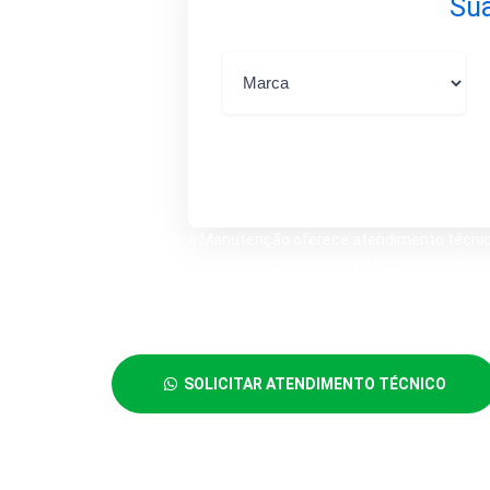
Sua
A Lava Seca Manutenção oferece atendimento técnico 
voltado para aparelhos de grande porte, com diagnóst
Atendemos clientes que precisam resolver falhas no f
lavagem, mau funcionamento na secagem ou necessid
SOLICITAR ATENDIMENTO TÉCNICO