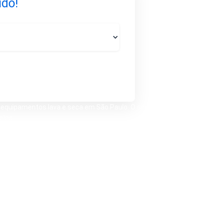
ido!
equipamentos lava e seca em São Paulo. O serviço é
elos.
no painel, dificuldade de drenagem, falha na