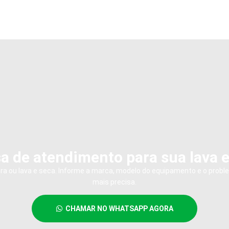
a de atendimento para sua lava 
dora ou lava e seca. Informe a marca, modelo do equipamento e o probl
mais precisa.
CHAMAR NO WHATSAPP AGORA