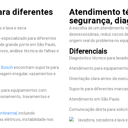
ra diferentes
Atendimento t
segurança, dia
 e lava e seca
A escolha de um atendimento té
desnecessárias, reduz riscos de 
especializado para diferentes
origem real do problema no equ
de grande porte em São Paulo,
Diferenciais
vos, análise técnica de falhas e
Diagnóstico técnico para lavador
a Bosch
encontram suporte para
Atendimento para equipamentos
enagem irregular, vazamentos e
Orientação clara antes da execu
Suporte para diferentes marcas
o para equipamentos com
uncionamento, travamentos e
Atendimento em São Paulo.
Comunicação direta para solici
ntinental
, incluindo
elétricos, instabilidade nos