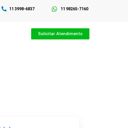
11 3998-6837
11 98265-7160
Solicitar Atendimento
em São Paulo
pecializado