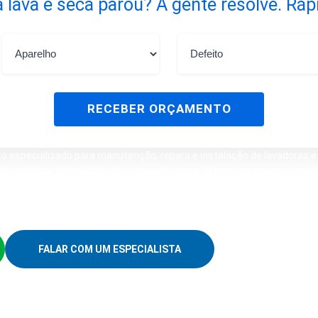
 lava e seca parou? A gente resolve. Ráp
RECEBER ORÇAMENTO
especializado para manutenção, reparo e instalação de lavadoras e 
ico técnico, orientação clara e suporte para diferentes marcas e mod
uncionamento, ruídos, vazamentos, problemas na centrifugação, erro 
ade de instalação correta do equipamento.
FALAR COM UM ESPECIALISTA