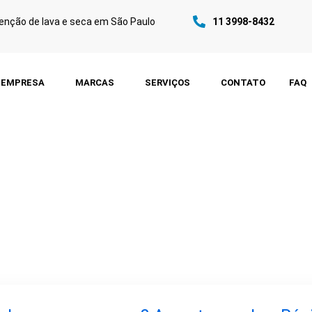
nção de lava e seca em São Paulo
11 3998-8432
EMPRESA
MARCAS
SERVIÇOS
CONTATO
FAQ
de Lava e Seca 
mento Técnico Es