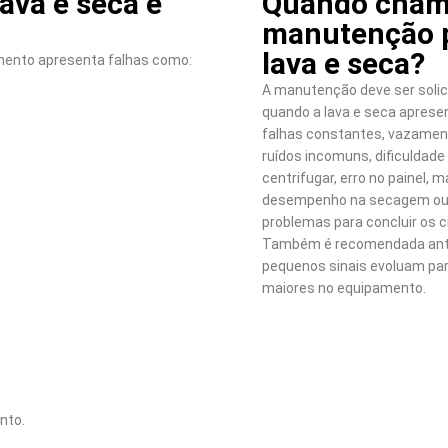
va e seca e
Quando cham
manutenção 
lava e seca?
mento apresenta falhas como:
A manutenção deve ser solic
quando a lava e seca aprese
falhas constantes, vazamen
ruídos incomuns, dificuldade
centrifugar, erro no painel, 
desempenho na secagem o
problemas para concluir os c
Também é recomendada ant
pequenos sinais evoluam pa
maiores no equipamento.
nto.