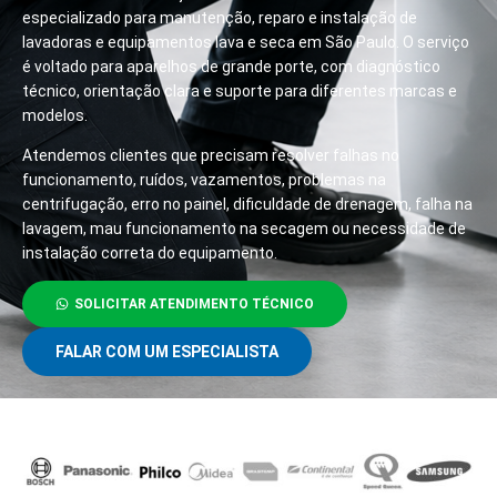
especializado para manutenção, reparo e instalação de
lavadoras e equipamentos lava e seca em São Paulo. O serviço
é voltado para aparelhos de grande porte, com diagnóstico
técnico, orientação clara e suporte para diferentes marcas e
modelos.
Atendemos clientes que precisam resolver falhas no
funcionamento, ruídos, vazamentos, problemas na
centrifugação, erro no painel, dificuldade de drenagem, falha na
lavagem, mau funcionamento na secagem ou necessidade de
instalação correta do equipamento.
SOLICITAR ATENDIMENTO TÉCNICO
FALAR COM UM ESPECIALISTA