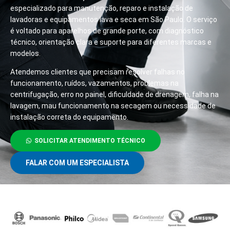
especializado para manutenção, reparo e instalação de
lavadoras e equipamentos lava e seca em São Paulo. O serviço
é voltado para aparelhos de grande porte, com diagnóstico
técnico, orientação clara e suporte para diferentes marcas e
modelos.
Atendemos clientes que precisam resolver falhas no
funcionamento, ruídos, vazamentos, problemas na
centrifugação, erro no painel, dificuldade de drenagem, falha na
lavagem, mau funcionamento na secagem ou necessidade de
instalação correta do equipamento.
SOLICITAR ATENDIMENTO TÉCNICO
FALAR COM UM ESPECIALISTA