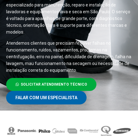
especializado para manutenção, reparo e instalação de
lavadoras e equipamentos lava e seca em São Paulo. O serviço
é voltado para aparelhos de grande porte, com diagnóstico
técnico, orientação clara e suporte para diferentes marcas e
modelos.
Atendemos clientes que precisam resolver falhas no
funcionamento, ruídos, vazamentos, problemas na
centrifugação, erro no painel, dificuldade de drenagem, falha na
lavagem, mau funcionamento na secagem ou necessidade de
instalação correta do equipamento.
SOLICITAR ATENDIMENTO TÉCNICO
FALAR COM UM ESPECIALISTA