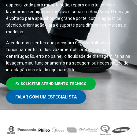
especializado para manutenção, reparo e instalação de
lavadoras e equipamentos lava e seca em São Paulo. O serviço
é voltado para aparelhos de grande porte, com diagnóstico
técnico, orientação clara e suporte para diferentes marcas e
modelos.
Atendemos clientes que precisam resolver falhas no
funcionamento, ruídos, vazamentos, problemas na
centrifugação, erro no painel, dificuldade de drenagem, falha na
lavagem, mau funcionamento na secagem ou necessidade de
instalação correta do equipamento.
SOLICITAR ATENDIMENTO TÉCNICO
FALAR COM UM ESPECIALISTA