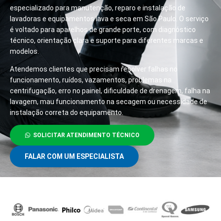
especializado para manutenção, reparo e instalação de
lavadoras e equipamentos lava e seca em São Paulo. O serviço
é voltado para aparelhos de grande porte, com diagnóstico
técnico, orientação clara e suporte para diferentes marcas e
modelos.
Atendemos clientes que precisam resolver falhas no
funcionamento, ruídos, vazamentos, problemas na
centrifugação, erro no painel, dificuldade de drenagem, falha na
lavagem, mau funcionamento na secagem ou necessidade de
instalação correta do equipamento.
SOLICITAR ATENDIMENTO TÉCNICO
FALAR COM UM ESPECIALISTA