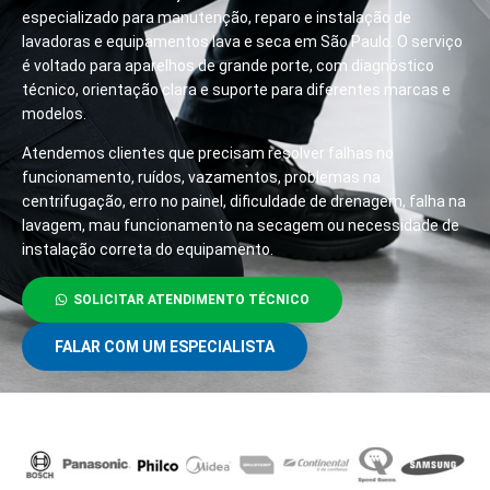
especializado para manutenção, reparo e instalação de
lavadoras e equipamentos lava e seca em São Paulo. O serviço
é voltado para aparelhos de grande porte, com diagnóstico
técnico, orientação clara e suporte para diferentes marcas e
modelos.
Atendemos clientes que precisam resolver falhas no
funcionamento, ruídos, vazamentos, problemas na
centrifugação, erro no painel, dificuldade de drenagem, falha na
lavagem, mau funcionamento na secagem ou necessidade de
instalação correta do equipamento.
SOLICITAR ATENDIMENTO TÉCNICO
FALAR COM UM ESPECIALISTA